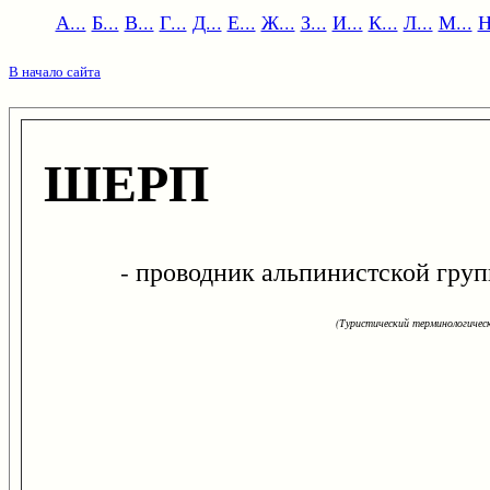
А...
Б...
В...
Г...
Д...
Е...
Ж...
З...
И...
К...
Л...
М...
Н
В начало сайта
ШЕРП
- проводник альпинистской групп
(Туристический терминологическ