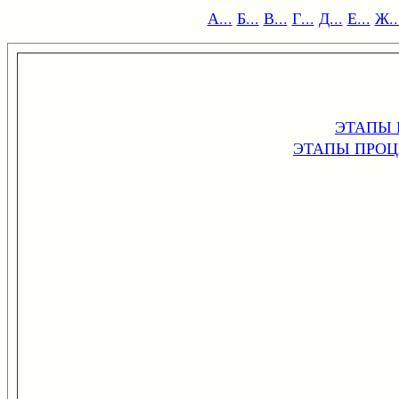
А...
Б...
В...
Г...
Д...
Е...
Ж..
ЭТАПЫ 
ЭТАПЫ ПРОЦ