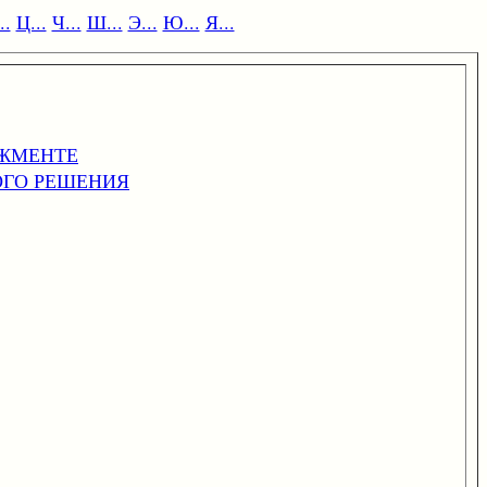
..
Ц...
Ч...
Ш...
Э...
Ю...
Я...
ДЖМЕНТЕ
ОГО РЕШЕНИЯ