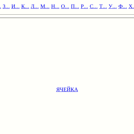
.
З...
И...
К...
Л...
М...
Н...
О...
П...
Р...
С...
Т...
У...
Ф...
Х.
ЯЧЕЙКА