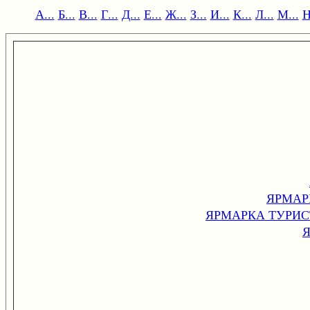
А...
Б...
В...
Г...
Д...
Е...
Ж...
З...
И...
К...
Л...
М...
Н
ЯРМАР
ЯРМАРКА ТУРИ