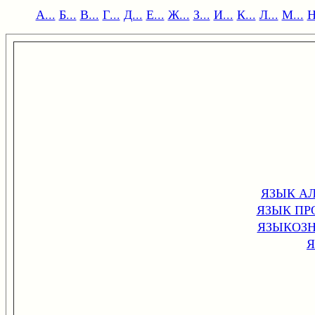
А...
Б...
В...
Г...
Д...
Е...
Ж...
З...
И...
К...
Л...
М...
Н
ЯЗЫК А
ЯЗЫК П
ЯЗЫКОЗНА
Я