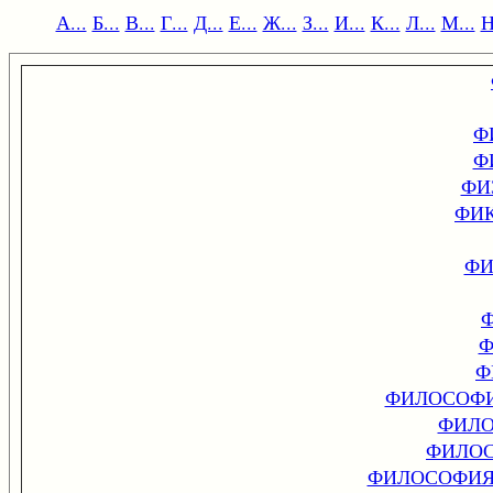
А...
Б...
В...
Г...
Д...
Е...
Ж...
З...
И...
К...
Л...
М...
Н
Ф
Ф
ФИ
ФИ
ФИ
Ф
Ф
ФИЛОСОФИ
ФИЛО
ФИЛОС
ФИЛОСОФИЯ