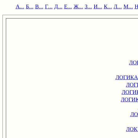
А...
Б...
В...
Г...
Д...
Е...
Ж...
З...
И...
К...
Л...
М...
Н
ЛО
ЛОГИКА
ЛОГ
ЛОГИ
ЛОГИ
ЛО
ЛОК