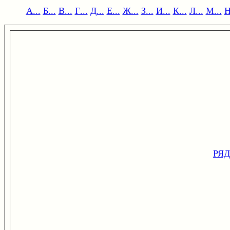
А...
Б...
В...
Г...
Д...
Е...
Ж...
З...
И...
К...
Л...
М...
Н
РЯ