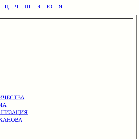
..
Ц...
Ч...
Ш...
Э...
Ю...
Я...
ИЧЕСТВА
МА
АНИЗАЦИЯ
ЕХАНОВА