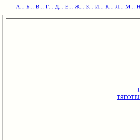
А...
Б...
В...
Г...
Д...
Е...
Ж...
З...
И...
К...
Л...
М...
Н
ТЯГОТЕ