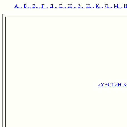
А...
Б...
В...
Г...
Д...
Е...
Ж...
З...
И...
К...
Л...
М...
Н
«УЭСТИН Х