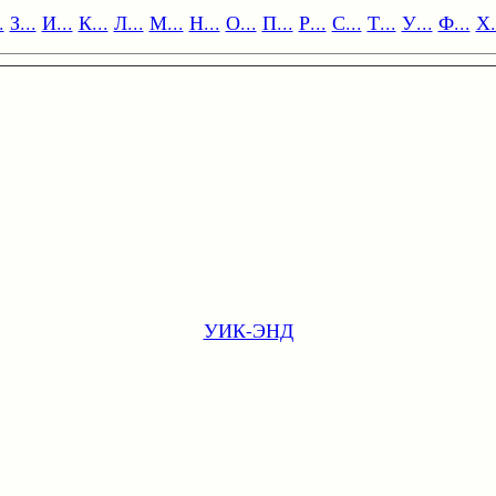
.
З...
И...
К...
Л...
М...
Н...
О...
П...
Р...
С...
Т...
У...
Ф...
Х.
УИК-ЭНД