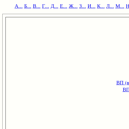
А...
Б...
В...
Г...
Д...
Е...
Ж...
З...
И...
К...
Л...
М...
Н
ВП (в
В