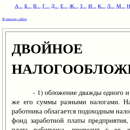
А...
Б...
В...
Г...
Д...
Е...
Ж...
З...
И...
К...
Л...
М...
Н
В начало сайта
ДВОЙНОЕ
НАЛОГООБЛОЖ
- 1) обложение дважды одного и тог
же его суммы разными налогами. На
работника облагается подоходным нало
фонд заработной платы предприятия,
плата работника, приводит к ее д