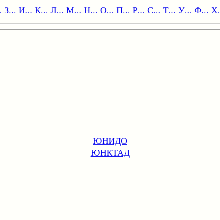
.
З...
И...
К...
Л...
М...
Н...
О...
П...
Р...
С...
Т...
У...
Ф...
Х.
ЮНИДО
ЮНКТАД