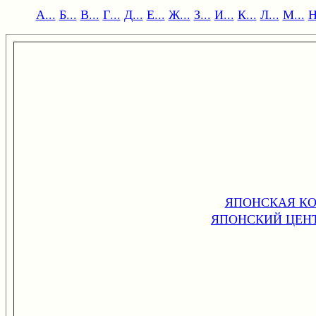
А...
Б...
В...
Г...
Д...
Е...
Ж...
З...
И...
К...
Л...
М...
Н
ЯПОНСКАЯ К
ЯПОНСКИЙ ЦЕН