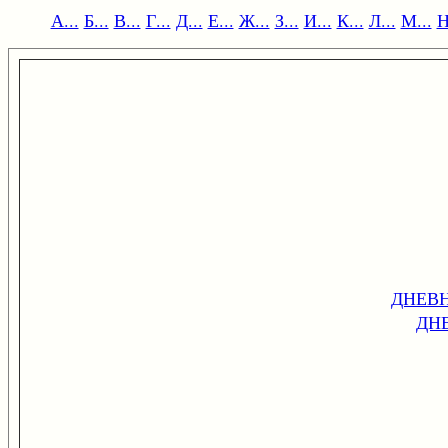
А...
Б...
В...
Г...
Д...
Е...
Ж...
З...
И...
К...
Л...
М...
Н
ДНЕВ
ДН