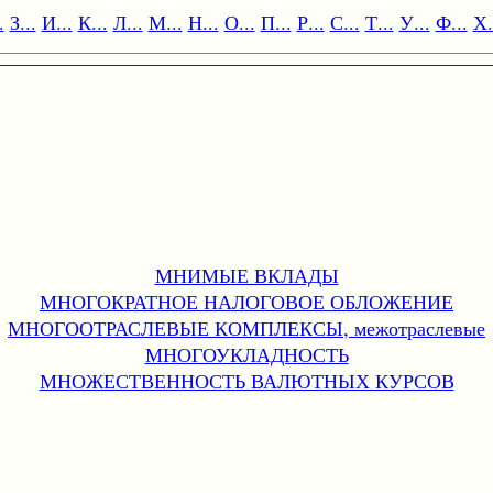
.
З...
И...
К...
Л...
М...
Н...
О...
П...
Р...
С...
Т...
У...
Ф...
Х.
МНИМЫЕ ВКЛАДЫ
МНОГОКРАТНОЕ НАЛОГОВОЕ ОБЛОЖЕНИЕ
МНОГООТРАСЛЕВЫЕ КОМПЛЕКСЫ, межотраслевые
МНОГОУКЛАДНОСТЬ
МНОЖЕСТВЕННОСТЬ ВАЛЮТНЫХ КУРСОВ