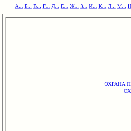
А...
Б...
В...
Г...
Д...
Е...
Ж...
З...
И...
К...
Л...
М...
Н
ОХРАНА П
ОХ