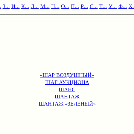
.
З...
И...
К...
Л...
М...
Н...
О...
П...
Р...
С...
Т...
У...
Ф...
Х.
«ШАР ВОЗДУШНЫЙ»
ШАГ АУКЦИОНА
ШАНС
ШАНТАЖ
ШАНТАЖ «ЗЕЛЕНЫЙ»