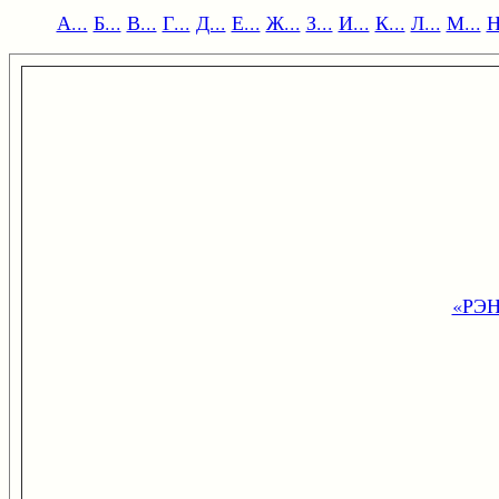
А...
Б...
В...
Г...
Д...
Е...
Ж...
З...
И...
К...
Л...
М...
Н
«РЭ