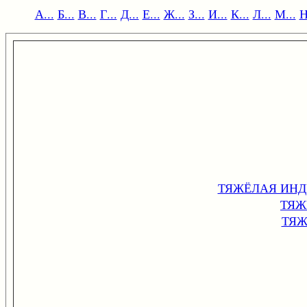
А...
Б...
В...
Г...
Д...
Е...
Ж...
З...
И...
К...
Л...
М...
Н
ТЯЖЁЛАЯ ИНДУ
ТЯЖ
ТЯЖ