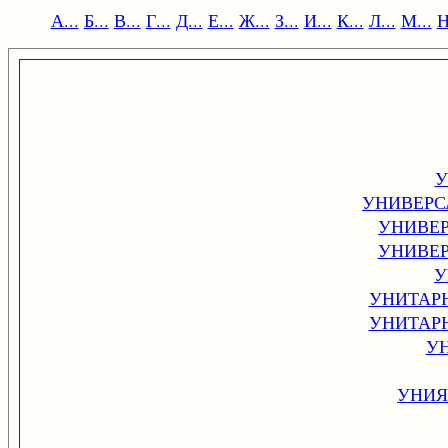
А...
Б...
В...
Г...
Д...
Е...
Ж...
З...
И...
К...
Л...
М...
Н
У
УНИВЕРС
УНИВЕ
УНИВЕ
У
УНИТАР
УНИТАР
У
УНИЯ