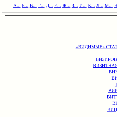
А...
Б...
В...
Г...
Д...
Е...
Ж...
З...
И...
К...
Л...
М...
Н
«ВИДИМЫЕ» СТА
ВИЗИРО
ВИЗИТНАЯ
ВИ
В
ВИ
ВИТ
В
ВИЦ