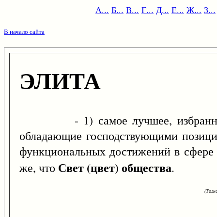
А...
Б...
В...
Г...
Д...
Е...
Ж...
З...
В начало сайта
ЭЛИТА
- 1) самое лучшее, избранное, о
обладающие господствующими позици
функциональных достижений в сфере св
Свет (цвет) общества
же, что
.
(Толк