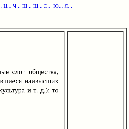
.
Ц...
Ч...
Ш...
Щ...
Э...
Ю...
Я...
е слои общества,
ившиеся наивысших
льтура и т. д.); то