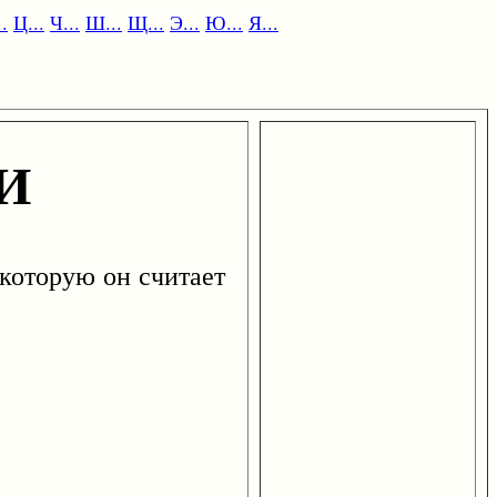
.
Ц...
Ч...
Ш...
Щ...
Э...
Ю...
Я...
И
оторую он считает