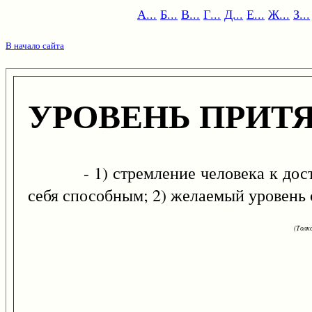
А...
Б...
В...
Г...
Д...
Е...
Ж...
З...
В начало сайта
УРОВЕНЬ ПРИТ
- 1) стремление человека к достиж
себя способным; 2) желаемый уровень 
(Толк