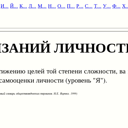
И...
Й...
К...
Л...
М...
Н...
О...
П...
Р...
С...
Т...
У...
Ф...
Х..
ЯЗАНИЙ ЛИЧНОСТ
ению целей той степени сложности, ва к
самооценки личности (уровень "Я").
овый словарь обществоведческих терминов. Н.Е. Яценко. 1999)