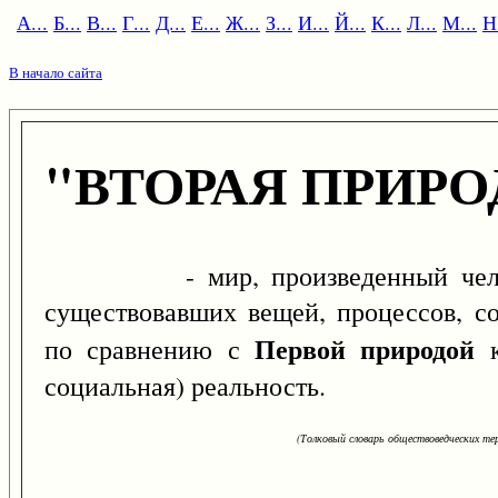
А...
Б...
В...
Г...
Д...
Е...
Ж...
З...
И...
Й...
К...
Л...
М...
Н.
В начало сайта
"ВТОРАЯ ПРИРО
- мир, произведенный человеч
существовавших вещей, процессов, с
Первой природой
по сравнению с
к
социальная) реальность.
(Толковый словарь обществоведческих тер