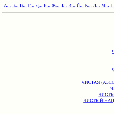
А...
Б...
В...
Г...
Д...
Е...
Ж...
З...
И...
Й...
К...
Л...
М...
Н.
ЧИСТАЯ (АБ
Ч
ЧИСТЫ
ЧИСТЫЙ НАЦ