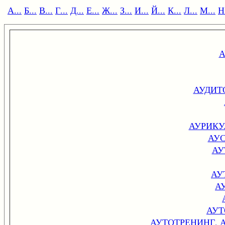
А...
Б...
В...
Г...
Д...
Е...
Ж...
З...
И...
Й...
К...
Л...
М...
Н.
А
АУДИТ
АУРИКУ
АУ
АУ
АУ
А
АУТ
АУТОТРЕНИНГ, 