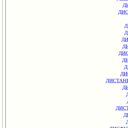
Д
ДИ
Д
Д
Д
Д
ДИ
Д
Д
ДИ
ДИСТАН
Д
ДИС
Д