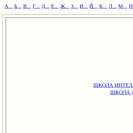
А...
Б...
В...
Г...
Д...
Е...
Ж...
З...
И...
Й...
К...
Л...
М...
Н.
ШКОЛА ИНТЕЛ
ШКОЛА 