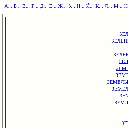
А...
Б...
В...
Г...
Д...
Е...
Ж...
З...
И...
Й...
К...
Л...
М...
Н.
ЗЕ
ЗЕЛЕ
ЗЕЛЕ
ЗЕ
ЗЕМ
ЗЕМ
ЗЕМЕЛЬ
ЗЕМЕ
ЗЕ
ЗЕМ
З